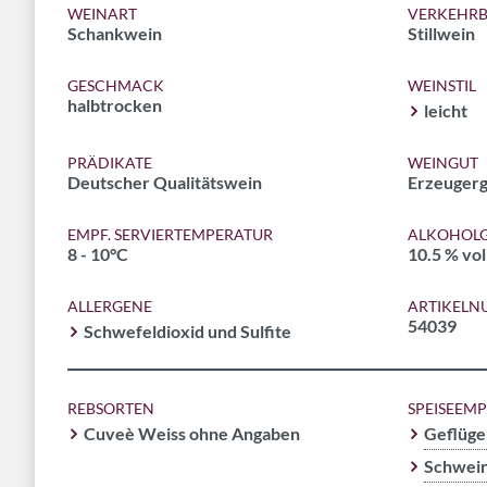
WEINART
VERKEHRB
Schankwein
Stillwein
GESCHMACK
WEINSTIL
halbtrocken
leicht
PRÄDIKATE
WEINGUT
Deutscher Qualitätswein
Erzeugerg
EMPF. SERVIERTEMPERATUR
ALKOHOLG
8 - 10°C
10.5 % vol
ALLERGENE
ARTIKEL
54039
Schwefeldioxid und Sulfite
REBSORTEN
SPEISEEM
Cuveè Weiss ohne Angaben
Geflüge
Schwein