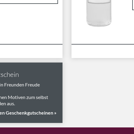
schein
in Freunden Freude
nen Motiven zum selbst
en aus.
en Geschenkgutscheinen »