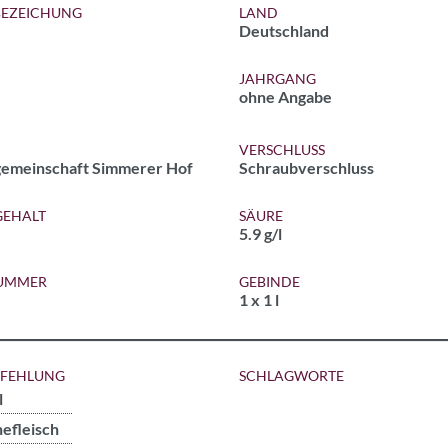
EZEICHUNG
LAND
Deutschland
JAHRGANG
ohne Angabe
VERSCHLUSS
emeinschaft Simmerer Hof
Schraubverschluss
EHALT
SÄURE
5.9 g/l
NUMMER
GEBINDE
1 x 1 l
PFEHLUNG
SCHLAGWORTE
l
efleisch