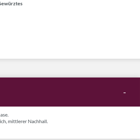
Gewürztes
-
Nase.
ch, mittlerer Nachhall.