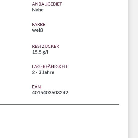
ANBAUGEBIET
Nahe
FARBE
weiß
RESTZUCKER
15.5 g/l
LAGERFÄHIGKEIT
2 - 3 Jahre
EAN
4015403603242