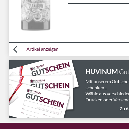
Artikel anzeigen
HUVINUM
Gut
Mit unserem Gutsche
schenken...
Wähle aus verschiede
Drucken oder Versend
Zu d