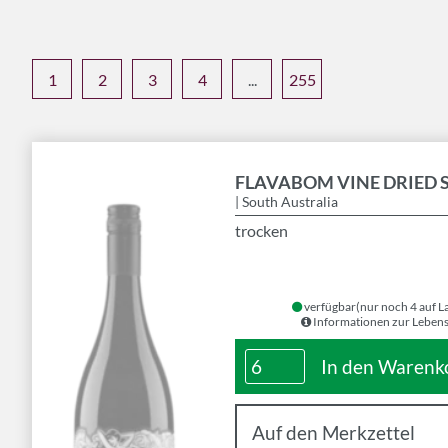
1
2
3
4
...
255
FLAVABOM VINE DRIED 
| South Australia
trocken
verfügbar
(nur noch 4 auf L
Informationen zur Lebens