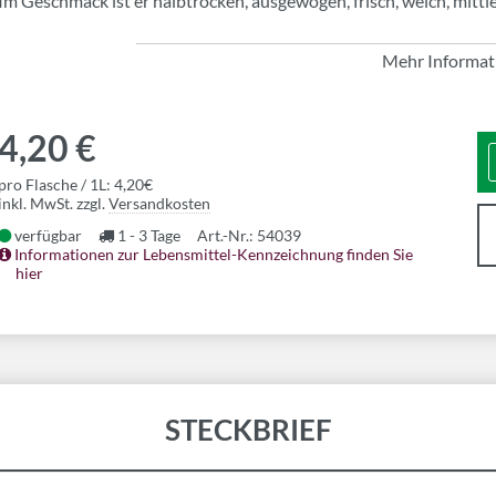
Im Geschmack ist er halbtrocken, ausgewogen, frisch, weich, mittl
Mehr Informat
4,20 €
pro Flasche / 1L: 4,20€
inkl. MwSt. zzgl.
Versandkosten
verfügbar
1 - 3 Tage
Art.-Nr.: 54039
Informationen zur Lebensmittel-Kennzeichnung finden Sie
hier
STECKBRIEF