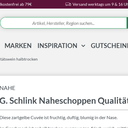
kostenfrei ab 79€
Versand werktags um 9 & 16 U
MARKEN
INSPIRATION
GUTSCHEIN
REZEPTE & IDEEN
tätswein halbtrocken
WISSENSWELT
MAGAZIN
NAHE
SCHLAGWORTE
G. Schlink Naheschoppen Qualitä
Diese zartgelbe Cuvée ist fruchtig, duftig, blumig in der Nase.