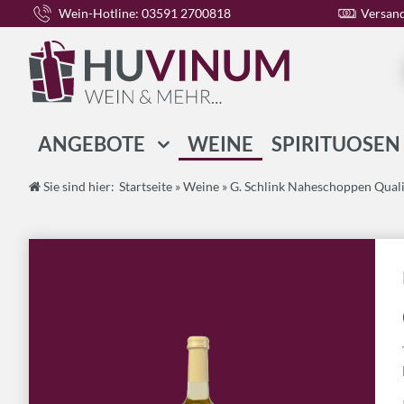
Wein-Hotline: 03591 2700818
Versand
ANGEBOTE
WEINE
SPIRITUOSEN
WEIN-PAKETE
Sie sind hier:
Startseite
»
Weine
»
G. Schlink Naheschoppen Quali
SPIRITUOSEN-PAKETE
GESCHENK-PAKETE