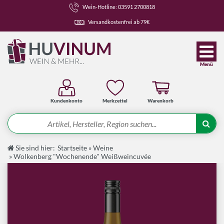
Wein-Hotline: 03591 2700818
Versandkostenfrei ab 79€
Menü
Kundenkonto
Merkzettel
Warenkorb
Suche
Sie sind hier:
Startseite
»
Weine
Angebote
»
Wolkenberg "Wochenende" Weißweincuvée
Wein-Pakete
Weine
Spirituosen-Pakete
Spirituosen