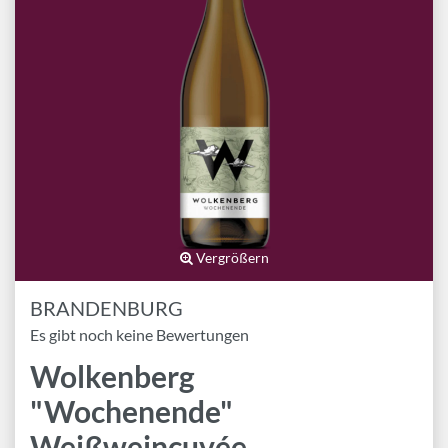
Marken
Geschenk-Pakete
Inspiration
Rezepte & Ideen
Gutscheine
Wissenswelt
Vergrößern
Magazin
BRANDENBURG
Schlagworte
Es gibt noch keine Bewertungen
Wolkenberg
"Wochenende"
Weißweincuvée