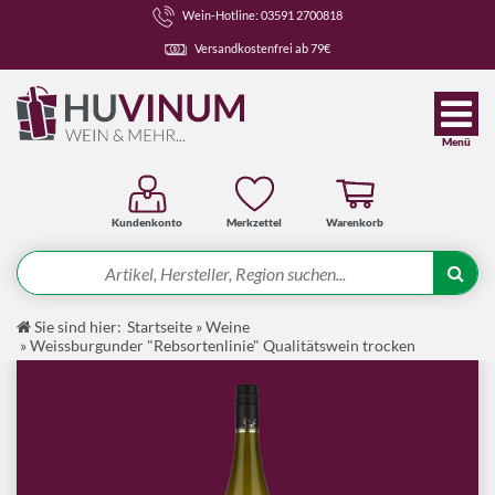
Wein-Hotline: 03591 2700818
Versandkostenfrei ab 79€
Menü
Kundenkonto
Merkzettel
Warenkorb
Suche
Sie sind hier:
Startseite
»
Weine
Angebote
»
Weissburgunder "Rebsortenlinie" Qualitätswein trocken
Wein-Pakete
Weine
Spirituosen-Pakete
Spirituosen