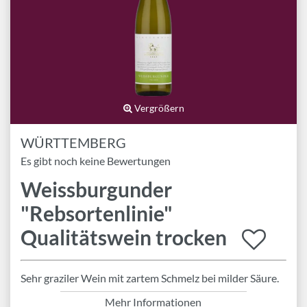
Marken
Geschenk-Pakete
Inspiration
Rezepte & Ideen
Gutscheine
Vergrößern
WÜRTTEMBERG
Wissenswelt
Es gibt noch keine Bewertungen
Weissburgunder
Magazin
"Rebsortenlinie"
Schlagworte
Qualitätswein trocken
Sehr graziler Wein mit zartem Schmelz bei milder Säure.
Mehr Informationen