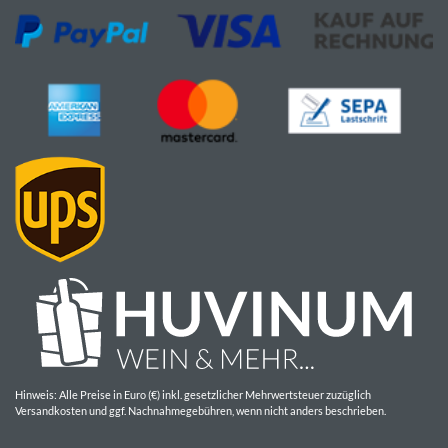
Hinweis: Alle Preise in Euro (€) inkl. gesetzlicher Mehrwertsteuer zuzüglich
Versandkosten und ggf. Nachnahmegebühren, wenn nicht anders beschrieben.