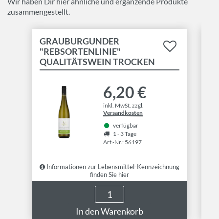
Wir haben Dir hier ähnliche und ergänzende Produkte
zusammengestellt.
GRAUBURGUNDER
L
"REBSORTENLINIE"
"R
QUALITÄTSWEIN TROCKEN
Q
6,20 €
inkl. MwSt. zzgl.
Versandkosten
verfügbar
1 - 3 Tage
Art.-Nr.: 56197
Informationen zur Lebensmittel-Kennzeichnung
I
finden Sie hier