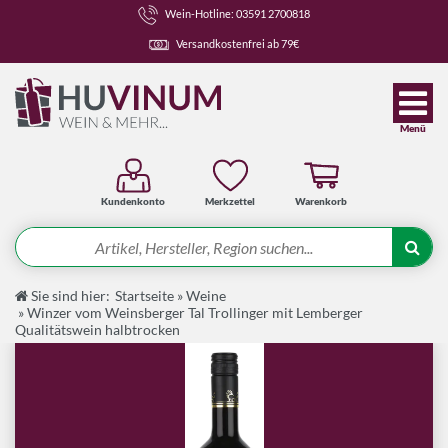
Wein-Hotline: 03591 2700818
Versandkostenfrei ab 79€
Menü
Kundenkonto
Merkzettel
Warenkorb
Suche
Sie sind hier:
Startseite
»
Weine
Angebote
»
Winzer vom Weinsberger Tal Trollinger mit Lemberger
Qualitätswein halbtrocken
Wein-Pakete
Weine
Spirituosen-Pakete
Spirituosen