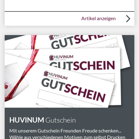
Artikel anzeigen
HUVINUM
Gutschein
Mit unserem Gutschein Freunden Freude schenken...
Wähle aus verschiedenen Motiven zum selbst Drucken