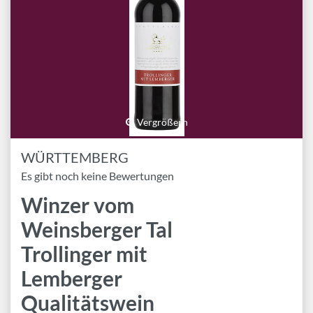
Marken
Geschenk-Pakete
Inspiration
Rezepte & Ideen
Gutscheine
Vergrößern
Wissenswelt
WÜRTTEMBERG
Es gibt noch keine Bewertungen
Magazin
Winzer vom
Weinsberger Tal
Schlagworte
Trollinger mit
Lemberger
Qualitätswein