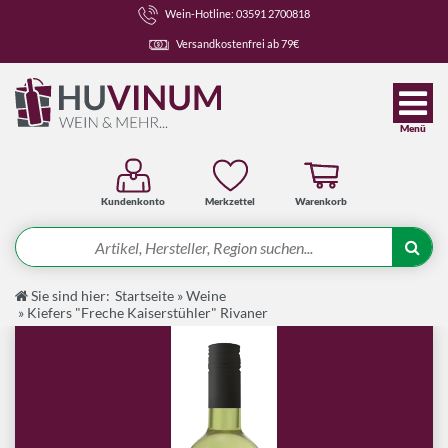
Wein-Hotline: 03591 2700818
Versandkostenfrei ab 79€
Menü
Kundenkonto
Merkzettel
Warenkorb
Suche
Sie sind hier:
Startseite
»
Weine
Angebote
»
Kiefers "Freche Kaiserstühler" Rivaner
Wein-Pakete
Weine
Spirituosen-Pakete
Spirituosen