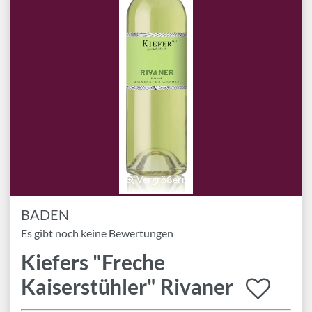
Marken
Geschenk-Pakete
Inspiration
Rezepte & Ideen
Gutscheine
Wissenswelt
Vergrößern
Magazin
BADEN
Schlagworte
Es gibt noch keine Bewertungen
Kiefers "Freche
Kaiserstühler" Rivaner