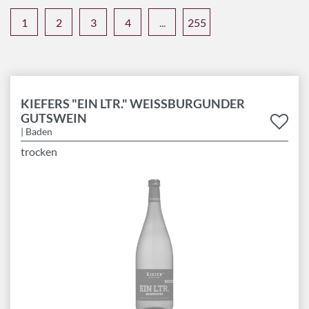
1
2
3
4
...
255
KIEFERS "EIN LTR." WEISSBURGUNDER G
UTSWEIN
| Baden
trocken