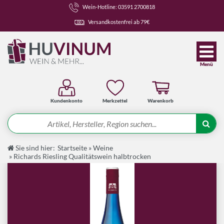
Wein-Hotline: 03591 2700818
Versandkostenfrei ab 79€
Menü
Kundenkonto
Merkzettel
Warenkorb
Suche
Sie sind hier:
Startseite
»
Weine
Angebote
»
Richards Riesling Qualitätswein halbtrocken
Wein-Pakete
Weine
Spirituosen-Pakete
Spirituosen