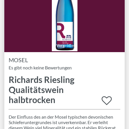
Marken
Geschenk-Pakete
Inspiration
Rezepte & Ideen
Gutscheine
Vergrößern
MOSEL
Wissenswelt
Es gibt noch keine Bewertungen
Richards Riesling
Magazin
Qualitätswein
Schlagworte
halbtrocken
Der Einfluss des an der Mosel typischen devonischen
Schieferuntergrundes ist unverkennbar. Er verleiht
diesem Wein viel Mineralität und ein stabiles Rückgrat.