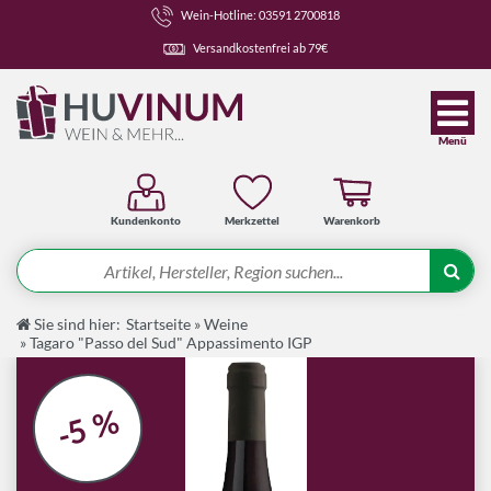
Wein-Hotline: 03591 2700818
Versandkostenfrei ab 79€
Menü
Kundenkonto
Merkzettel
Warenkorb
Suche
Sie sind hier:
Startseite
»
Weine
Angebote
»
Tagaro "Passo del Sud" Appassimento IGP
Wein-Pakete
Weine
-5 %
Spirituosen-Pakete
Spirituosen