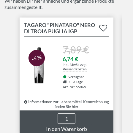
Wir haben Dir hier ähnliche und ergänzende Produkte
zusammengestellt.
TAGARO "PINATARO" NERO
T
DI TROIA PUGLIA IGP
PR
7,09 €
-5 %
6,74 €
inkl. MwSt. zzgl.
Versandkosten
verfügbar
1 - 3 Tage
Art.-Nr.: 55865
Informationen zur Lebensmittel-Kennzeichnung
I
finden Sie hier