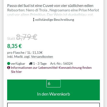
Passo del Sud ist eine Cuveè von vier südlichen edlen
Rebsorten: Nero di Troia , Negroamaro eine Prise Merlot
und vor allem Primitivo. Der Wein ist dunkelblau-rot.
Große ausgeprägte Aromen von reifen Brombeeren und
vollständige Beschreibung
Kirschen, Schokolade, Leder, getrocknete Rosinen und
Datteln, und viele Gewürze. Der Wein ist sehr fruchtig
und vollmundig , weich und rund mit einem warmen
8,79 €
Abgang.
Statt
8,35 €
Mehr Informationen
pro Flasche / 1L: 11,13€
inkl. MwSt. zzgl.
Versandkosten
verfügbar
1 - 3 Tage
Art.-Nr.: 56024
Informationen zur Lebensmittel-Kennzeichnung finden
Sie hier