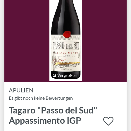
Marken
Geschenk-Pakete
Inspiration
Rezepte & Ideen
Gutscheine
Wissenswelt
Vergrößern
Magazin
APULIEN
Schlagworte
Es gibt noch keine Bewertungen
Tagaro "Passo del Sud"
Appassimento IGP