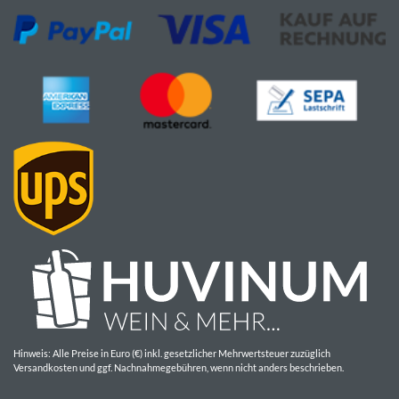
Hinweis: Alle Preise in Euro (€) inkl. gesetzlicher Mehrwertsteuer zuzüglich
Versandkosten und ggf. Nachnahmegebühren, wenn nicht anders beschrieben.