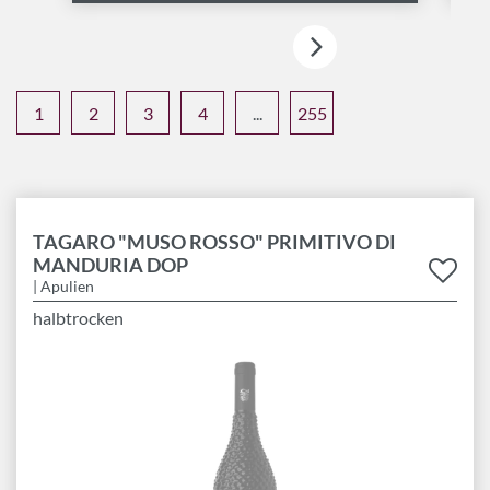
1
2
3
4
...
255
TAGARO "MUSO ROSSO" PRIMITIVO DI
MANDURIA DOP
| Apulien
halbtrocken