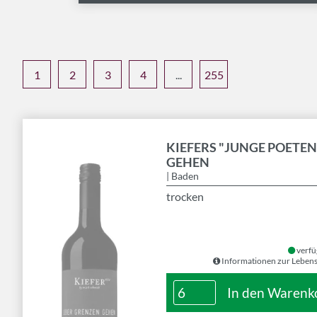
1
2
3
4
...
255
KIEFERS "JUNGE POETE
GEHEN
| Baden
trocken
verfü
Informationen zur Lebens