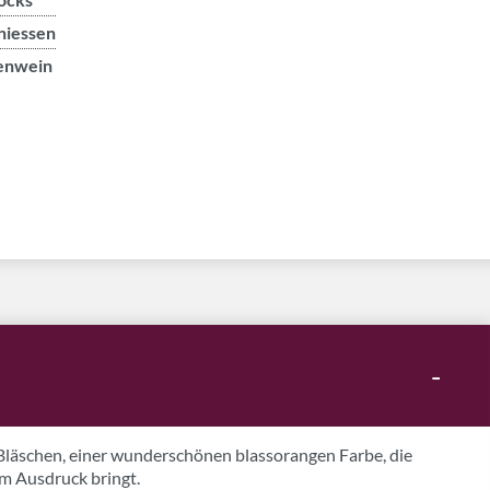
niessen
enwein
-
 Bläschen, einer wunderschönen blassorangen Farbe, die
m Ausdruck bringt.