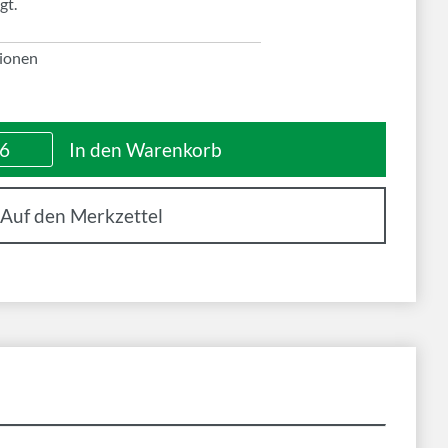
gt.
ionen