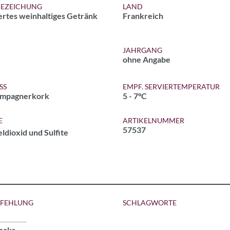
EZEICHUNG
LAND
ertes weinhaltiges Getränk
Frankreich
JAHRGANG
ohne Angabe
SS
EMPF. SERVIERTEMPERATUR
ampagnerkork
5 - 7°C
E
ARTIKELNUMMER
57537
ldioxid und Sulfite
PFEHLUNG
SCHLAGWORTE
rocks