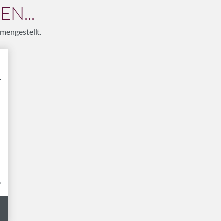
N...
mengestellt.
n