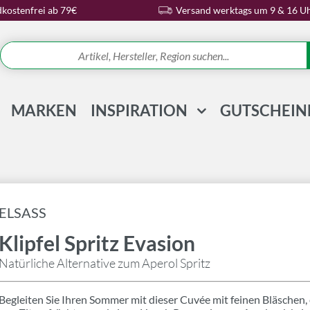
kostenfrei ab 79€
Versand werktags um 9 & 16 U
MARKEN
INSPIRATION
GUTSCHEIN
REZEPTE & IDEEN
WISSENSWELT
MAGAZIN
ELSASS
SCHLAGWORTE
Klipfel Spritz Evasion
Natürliche Alternative zum Aperol Spritz
Begleiten Sie Ihren Sommer mit dieser Cuvée mit feinen Bläschen