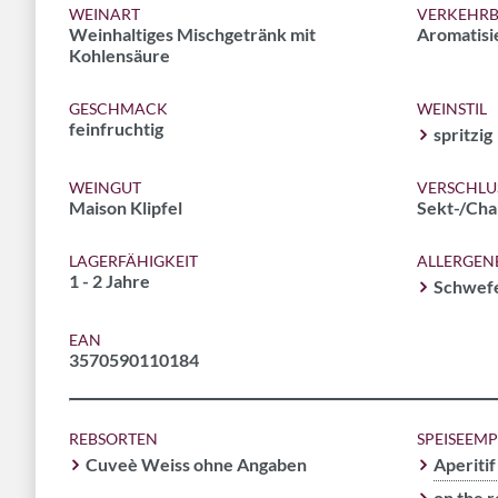
WEINART
VERKEHRB
Weinhaltiges Mischgetränk mit
Aromatisi
Kohlensäure
GESCHMACK
WEINSTIL
feinfruchtig
spritzig
WEINGUT
VERSCHLU
Maison Klipfel
Sekt-/Ch
LAGERFÄHIGKEIT
ALLERGEN
1 - 2 Jahre
Schwefe
EAN
3570590110184
REBSORTEN
SPEISEEM
Cuveè Weiss ohne Angaben
Aperitif
on the 