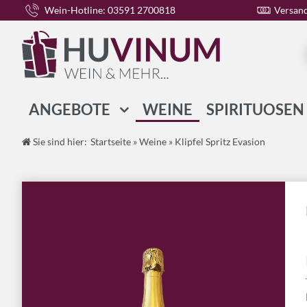
Wein-Hotline: 03591 2700818
Versand
ANGEBOTE
WEINE
SPIRITUOSEN
WEIN-PAKETE
Sie sind hier:
Startseite
»
Weine
»
Klipfel Spritz Evasion
SPIRITUOSEN-PAKETE
GESCHENK-PAKETE