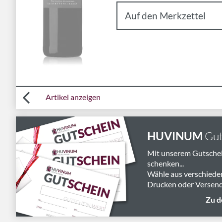
Artikel anzeigen
HUVINUM
Gut
Mit unserem Gutsche
schenken...
Wähle aus verschiede
Drucken oder Versend
Zu d