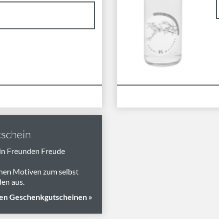
schein
in Freunden Freude
nen Motiven zum selbst
en aus.
en Geschenkgutscheinen »