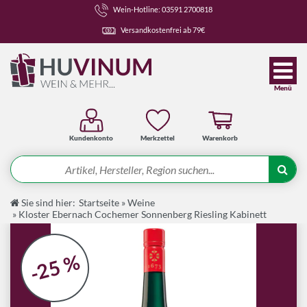
Wein-Hotline: 03591 2700818
Versandkostenfrei ab 79€
Menü
Kundenkonto
Merkzettel
Warenkorb
Suche
Sie sind hier:
Startseite
»
Weine
Angebote
»
Kloster Ebernach Cochemer Sonnenberg Riesling Kabinett
Wein-Pakete
Weine
-25 %
Spirituosen-Pakete
Spirituosen