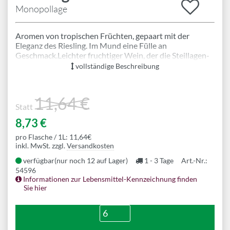
Monopollage
Aromen von tropischen Früchten, gepaart mit der
Eleganz des Riesling. Im Mund eine Fülle an
Geschmack.Leichter fruchtiger Wein, der die Steillagen-
Typizität der Terrassenmosel in vollem Umfang im Glas
vollständige Beschreibung
widerspiegelt und der Lust auf mehr macht. Passt sehr
gut zu allen sommerlichen Salaten und hellem Fleisch.
11,64 €
Mehr Informationen
Statt
8,73 €
pro Flasche / 1L: 11,64€
inkl. MwSt. zzgl.
Versandkosten
verfügbar
(nur noch 12 auf Lager)
1 - 3 Tage
Art.-Nr.:
54596
Informationen zur Lebensmittel-Kennzeichnung finden
Sie hier