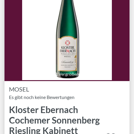
Marken
Geschenk-Pakete
Inspiration
Rezepte & Ideen
Gutscheine
Wissenswelt
Vergrößern
Magazin
MOSEL
Es gibt noch keine Bewertungen
Schlagworte
Kloster Ebernach
Cochemer Sonnenberg
Riesling Kabinett