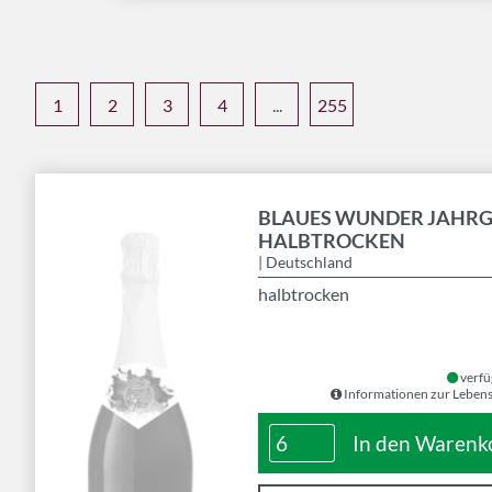
1
2
3
4
...
255
BLAUES WUNDER JAHR
HALBTROCKEN
| Deutschland
halbtrocken
verfü
Informationen zur Lebens