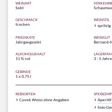
WEINART
VERKEHRB
Sekt
Schaumwe
GESCHMACK
WEINSTIL
trocken
spritzig
PRÄDIKATE
WEINGUT
Jahrgangssekt
Bernard-M
ALKOHOLGEHALT
LAGERFÄH
11 % vol
3 - 5 Jahre
GEBINDE
1 x 0.75 l
REBSORTEN
SPEISEEM
Cuveè Weiss ohne Angaben
Aperitif
Solo Ge