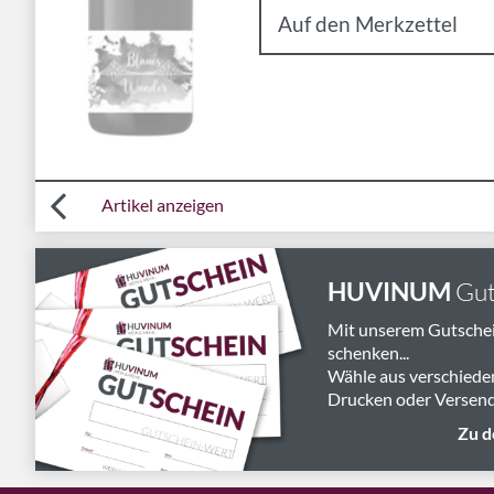
Artikel anzeigen
HUVINUM
Gut
Mit unserem Gutsche
schenken...
Wähle aus verschiede
Drucken oder Versend
Zu d