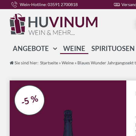
Wein-Hotline: 03591 2700818
Versand
ANGEBOTE
WEINE
SPIRITUOSEN
WEIN-PAKETE
Sie sind hier:
Startseite
»
Weine
»
Blaues Wunder Jahrgangssekt 
SPIRITUOSEN-PAKETE
GESCHENK-PAKETE
-5 %