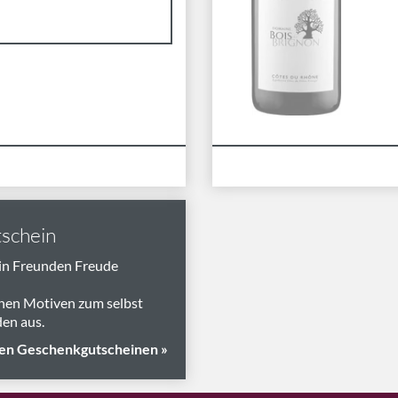
schein
in Freunden Freude
nen Motiven zum selbst
en aus.
en Geschenkgutscheinen »