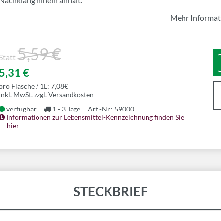
Nachklang hinein anhält.
Mehr Informat
5,59 €
Statt
5,31 €
pro Flasche / 1L: 7,08€
inkl. MwSt. zzgl.
Versandkosten
verfügbar
1 - 3 Tage
Art.-Nr.: 59000
Informationen zur Lebensmittel-Kennzeichnung finden Sie
hier
STECKBRIEF