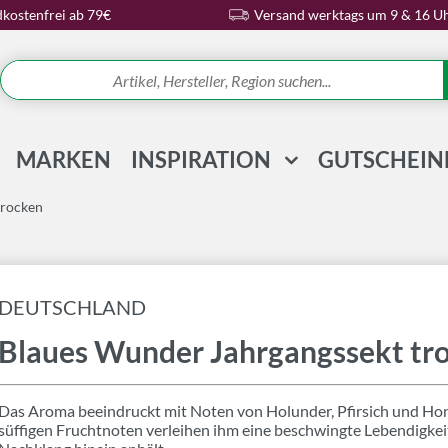
kostenfrei ab 79€
Versand werktags um 9 & 16 U
MARKEN
INSPIRATION
GUTSCHEIN
REZEPTE & IDEEN
trocken
WISSENSWELT
MAGAZIN
DEUTSCHLAND
SCHLAGWORTE
Blaues Wunder Jahrgangssekt tr
Das Aroma beeindruckt mit Noten von Holunder, Pfirsich und Honi
süffigen Fruchtnoten verleihen ihm eine beschwingte Lebendigkeit. 