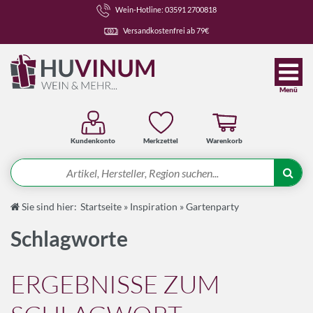
Wein-Hotline: 03591 2700818
Versandkostenfrei ab 79€
Menü
Kundenkonto
Merkzettel
Warenkorb
Suche
Sie sind hier:
Startseite
»
Inspiration
»
Gartenparty
Angebote
Schlagworte
Wein-Pakete
Weine
ERGEBNISSE ZUM
Spirituosen-Pakete
Spirituosen