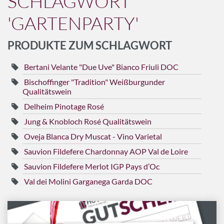
SCHLAGWORT
'GARTENPARTY'
Marken
Geschenk-Pakete
PRODUKTE ZUM SCHLAGWORT
Inspiration
Bertani Velante "Due Uve" Bianco Friuli DOC
Rezepte & Ideen
Gutscheine
Bischoffinger "Tradition" Weißburgunder
Qualitätswein
Wissenswelt
Delheim Pinotage Rosé
Jung & Knobloch Rosé Qualitätswein
Magazin
Oveja Blanca Dry Muscat - Vino Varietal
Sauvion Fildefere Chardonnay AOP Val de Loire
Schlagworte
Sauvion Fildefere Merlot IGP Pays d’Oc
Val dei Molini Garganega Garda DOC