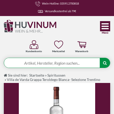
Wein-Hotline: 03591 2700818
Versandkostenfrei ab 79€
Menü
Kundenkonto
Merkzettel
Warenkorb
Suche
Sie sind hier:
Startseite
»
Spirituosen
Angebote
»
Villa de Varda Grappa Teroldego Bianca- Selezione Trentino
Wein-Pakete
Weine
Spirituosen-Pakete
Spirituosen