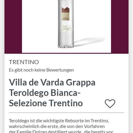
Marken
Geschenk-Pakete
Inspiration
Rezepte & Ideen
Gutscheine
Vergrößern
TRENTINO
Wissenswelt
Es gibt noch keine Bewertungen
Villa de Varda Grappa
Magazin
Teroldego Bianca-
Schlagworte
Selezione Trentino
Teroldego ist die wichtigste Rebsorte im Trentino,
wahrscheinlich die erste, die von den Vorfahren
der Familie Dolzan destilliert wurde , die bereits vor