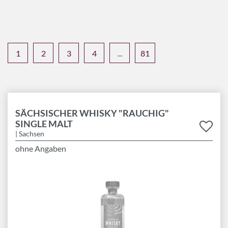
1
2
3
4
...
81
SÄCHSISCHER WHISKY "RAUCHIG"
SINGLE MALT
| Sachsen
ohne Angaben