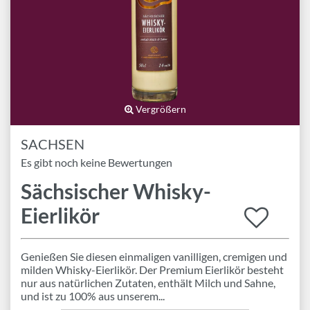
Marken
Geschenk-Pakete
Inspiration
Rezepte & Ideen
Gutscheine
Vergrößern
SACHSEN
Wissenswelt
Es gibt noch keine Bewertungen
Sächsischer Whisky-
Magazin
Eierlikör
Schlagworte
Genießen Sie diesen einmaligen vanilligen, cremigen und
milden Whisky-Eierlikör. Der Premium Eierlikör besteht
nur aus natürlichen Zutaten, enthält Milch und Sahne,
und ist zu 100% aus unserem...