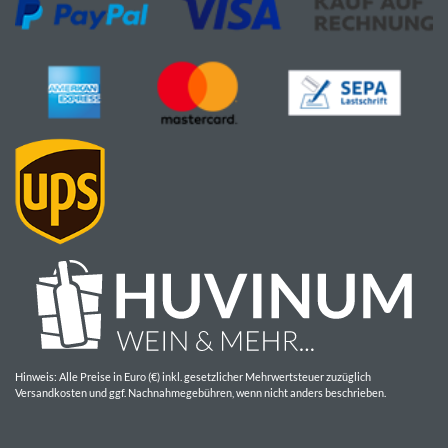
Hinweis: Alle Preise in Euro (€) inkl. gesetzlicher Mehrwertsteuer zuzüglich
Versandkosten und ggf. Nachnahmegebühren, wenn nicht anders beschrieben.