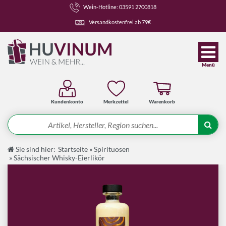
Wein-Hotline: 03591 2700818
Versandkostenfrei ab 79€
Menü
Kundenkonto
Merkzettel
Warenkorb
Suche
Sie sind hier:
Startseite
»
Spirituosen
Angebote
»
Sächsischer Whisky-Eierlikör
Wein-Pakete
Weine
Spirituosen-Pakete
Spirituosen