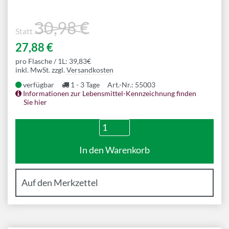
Balance zwischen den sechs Botanicals hin. Darüber
hinaus sind die japanischen Botanicals als Prägedruck
30,98 €
auf dem Flaschenglas zu sehen.
Statt
27,88 €
Das Label besteht aus traditionellem
japanischem Washi-Papier und hebt die japanische
pro Flasche / 1L: 39,83€
Handwerkskunst und Perfektion hervor. Außerdem ist
inkl. MwSt. zzgl.
Versandkosten
das Kanji-Symbol, das für die Zahl sechs steht, auf das
verfügbar
1 - 3 Tage
Art.-Nr.: 55003
Label gedruckt.
Informationen zur Lebensmittel-Kennzeichnung finden
Sie hier
Mehr Informationen