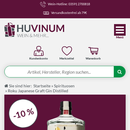
Wein-Hotline: 03591 2700818
Versandkostenfrei ab 79€
Menü
Kundenkonto
Merkzettel
Warenkorb
Suche
Sie sind hier:
Startseite
»
Spirituosen
Angebote
»
Roku Japanese Graft Gin Distilled
Wein-Pakete
Weine
-10 %
Spirituosen-Pakete
Spirituosen