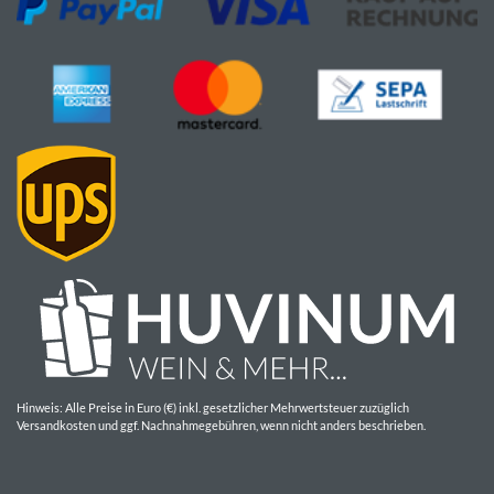
Hinweis: Alle Preise in Euro (€) inkl. gesetzlicher Mehrwertsteuer zuzüglich
Versandkosten und ggf. Nachnahmegebühren, wenn nicht anders beschrieben.