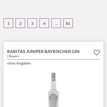
1
2
3
4
...
81
RARITAS JUNIPER BAYRISCHER GIN
| Bayern
ohne Angaben