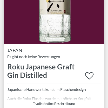
Marken
Geschenk-Pakete
Inspiration
Rezepte & Ideen
Gutscheine
Vergrößern
JAPAN
Wissenswelt
Es gibt noch keine Bewertungen
Roku Japanese Graft
Magazin
Gin Distilled
Schlagworte
Japanische Handwerkskunst im Flaschendesign
Auch die Roku Flasche wurde mit höchster Sorgfalt
entworfen und spiegelt die Ästhetik Japans wider: Die
vollständige Beschreibung
sechseckige Flaschenform deutet auf die perfekte