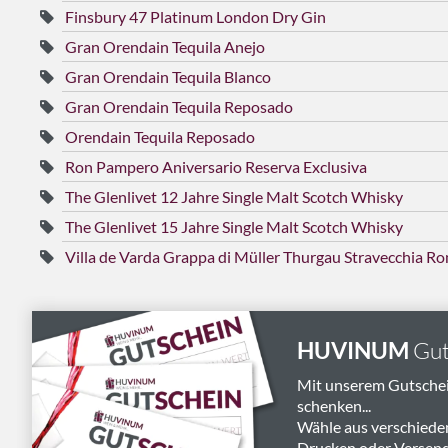
Finsbury 47 Platinum London Dry Gin
Gran Orendain Tequila Anejo
Gran Orendain Tequila Blanco
Gran Orendain Tequila Reposado
Orendain Tequila Reposado
Ron Pampero Aniversario Reserva Exclusiva
The Glenlivet 12 Jahre Single Malt Scotch Whisky
The Glenlivet 15 Jahre Single Malt Scotch Whisky
Villa de Varda Grappa di Müller Thurgau Stravecchia Ron
HUVINUM
Gut
Mit unserem Gutsche
schenken...
Wähle aus verschiede
Drucken oder Versend