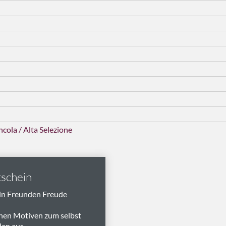
cola / Alta Selezione
schein
in Freunden Freude
nen Motiven zum selbst
en aus.