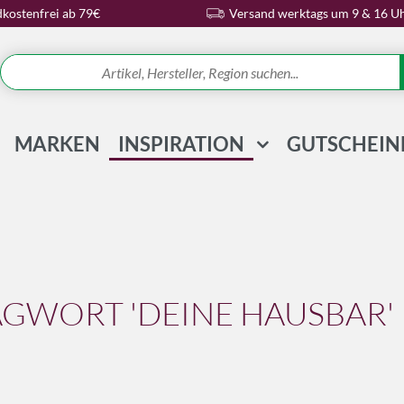
kostenfrei ab 79€
Versand werktags um 9 & 16 U
MARKEN
INSPIRATION
GUTSCHEIN
REZEPTE & IDEEN
WISSENSWELT
MAGAZIN
SCHLAGWORTE
AGWORT 'DEINE HAUSBAR'