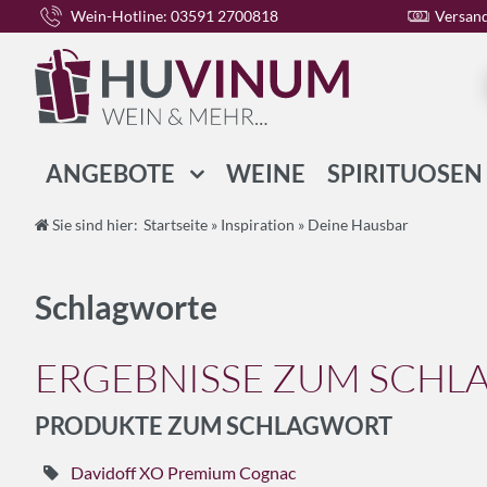
Wein-Hotline: 03591 2700818
Versand
ANGEBOTE
WEINE
SPIRITUOSEN
WEIN-PAKETE
Sie sind hier:
Startseite
»
Inspiration
»
Deine Hausbar
SPIRITUOSEN-PAKETE
Schlagworte
GESCHENK-PAKETE
ERGEBNISSE ZUM SCHL
PRODUKTE ZUM SCHLAGWORT
Davidoff XO Premium Cognac