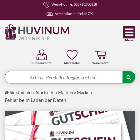
Wein-Hotline: 03591 2700818
Versandkostenfrei ab 79€
Menü
Kundenkonto
Merkzettel
Warenkorb
Suche
Sie sind hier:
Startseite
»
Marken
»
Marken
Angebote
Fehler beim Laden der Daten
Wein-Pakete
Weine
Spirituosen-Pakete
Spirituosen