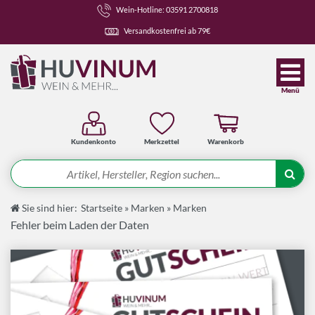
Wein-Hotline: 03591 2700818
Versandkostenfrei ab 79€
Menü
Kundenkonto
Merkzettel
Warenkorb
Suche
Sie sind hier:
Startseite
»
Marken
»
Marken
Angebote
Fehler beim Laden der Daten
Wein-Pakete
Weine
Spirituosen-Pakete
Spirituosen