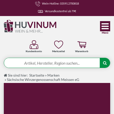
Wein-Hotline: 03591 2700818
Versandkostenfrei ab 79€
Menü
Kundenkonto
Merkzettel
Warenkorb
Suche
Sie sind hier:
Startseite
»
Marken
Angebote
»
Sächsische Winzergenossenschaft Meissen eG
Wein-Pakete
Weine
Spirituosen-Pakete
Spirituosen