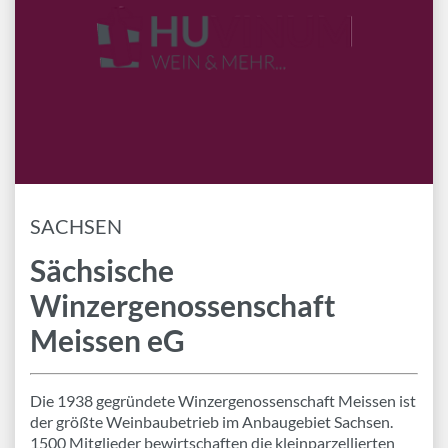
Marken
Geschenk-Pakete
Inspiration
Rezepte & Ideen
Gutscheine
Wissenswelt
SACHSEN
Sächsische
Magazin
Winzergenossenschaft
Schlagworte
Meissen eG
Die 1938 gegründete Winzergenossenschaft Meissen ist
der größte Weinbaubetrieb im Anbaugebiet Sachsen.
1500 Mitglieder bewirtschaften die kleinparzellierten