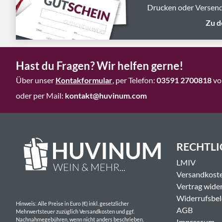
Drucken oder Versend
Zu d
Hast du Fragen? Wir helfen gerne!
Über unser
Kontakformular
, per Telefon:
03591 2700818
vo
oder per Mail:
kontakt@huvinum.com
RECHTLI
LMIV
Versandkost
Vertrag wide
Widerrufsbe
Hinweis: Alle Preise in Euro (€) inkl. gesetzlicher
AGB
Mehrwertsteuer zuzüglich Versandkosten und ggf.
Nachnahmegebühren, wenn nicht anders beschrieben.
Impressum