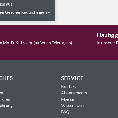
en aus.
en Geschenkgutscheinen »
Häufig g
n Mo-Fr, 9-16 Uhr (außer an Feiertagen)
In unserer
CHES
SERVICE
Kontakt
en
Abonnements
rrufen
Magazin
lehrung
Wissenswelt
FAQ