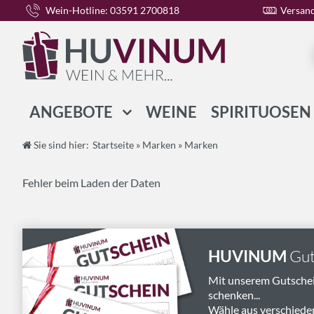
Wein-Hotline: 03591 2700818
Versand
ANGEBOTE
WEINE
SPIRITUOSEN
WEIN-PAKETE
Sie sind hier:
Startseite
»
Marken
»
Marken
SPIRITUOSEN-PAKETE
Fehler beim Laden der Daten
GESCHENK-PAKETE
HUVINUM
Gut
Mit unserem Gutsche
schenken...
Wähle aus verschiede