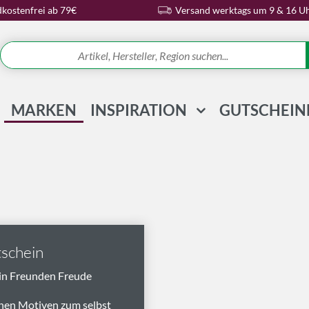
kostenfrei ab 79€
Versand werktags um 9 & 16 U
MARKEN
INSPIRATION
GUTSCHEIN
REZEPTE & IDEEN
WISSENSWELT
MAGAZIN
SCHLAGWORTE
schein
in Freunden Freude
nen Motiven zum selbst