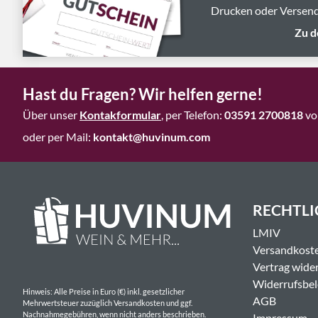
Drucken oder Versend
Zu d
Hast du Fragen? Wir helfen gerne!
Über unser
Kontakformular
, per Telefon:
03591 2700818
vo
oder per Mail:
kontakt@huvinum.com
RECHTLI
LMIV
Versandkost
Vertrag wide
Widerrufsbe
Hinweis: Alle Preise in Euro (€) inkl. gesetzlicher
AGB
Mehrwertsteuer zuzüglich Versandkosten und ggf.
Nachnahmegebühren, wenn nicht anders beschrieben.
Impressum