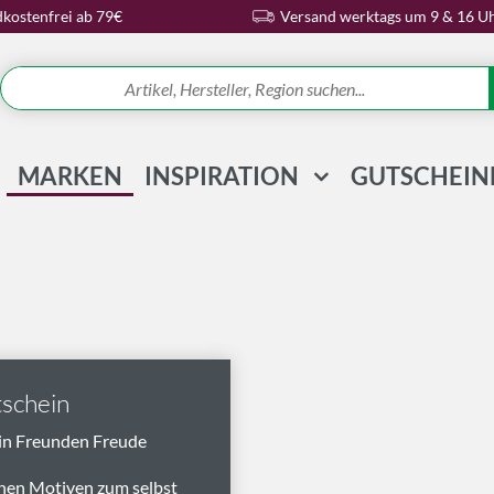
kostenfrei ab 79€
Versand werktags um 9 & 16 U
MARKEN
INSPIRATION
GUTSCHEIN
REZEPTE & IDEEN
WISSENSWELT
MAGAZIN
SCHLAGWORTE
schein
in Freunden Freude
nen Motiven zum selbst