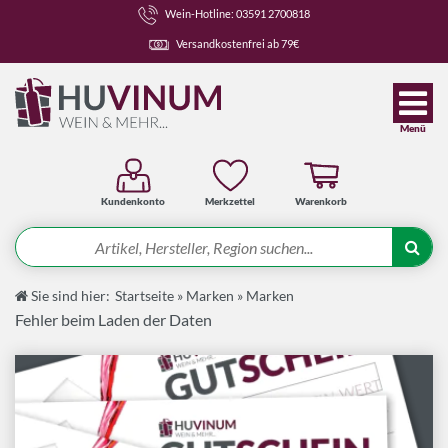
Wein-Hotline: 03591 2700818
Versandkostenfrei ab 79€
Menü
Kundenkonto
Merkzettel
Warenkorb
Suche
Sie sind hier:
Startseite
»
Marken
»
Marken
Angebote
Fehler beim Laden der Daten
Wein-Pakete
Weine
Spirituosen-Pakete
Spirituosen