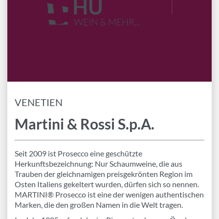
Marken
Geschenk-Pakete
Inspiration
Rezepte & Ideen
Gutscheine
VENETIEN
Wissenswelt
Martini & Rossi S.p.A.
Magazin
Seit 2009 ist Prosecco eine geschützte
Schlagworte
Herkunftsbezeichnung: Nur Schaumweine, die aus
Trauben der gleichnamigen preisgekrönten Region im
Osten Italiens gekeltert wurden, dürfen sich so nennen.
MARTINI® Prosecco ist eine der wenigen authentischen
Marken, die den großen Namen in die Welt tragen.