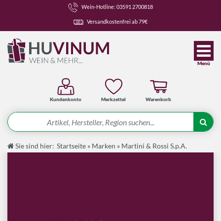
Wein-Hotline: 03591 2700818
Versandkostenfrei ab 79€
Menü
Kundenkonto
Merkzettel
Warenkorb
Suche
Sie sind hier:
Startseite
»
Marken
»
Martini & Rossi S.p.A.
Angebote
Wein-Pakete
Weine
Spirituosen-Pakete
Spirituosen