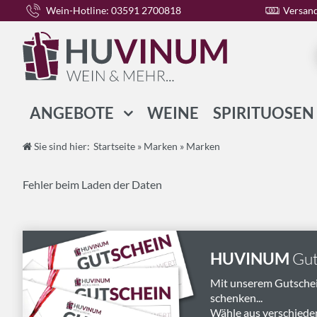
Wein-Hotline: 03591 2700818
Versand
ANGEBOTE
WEINE
SPIRITUOSEN
WEIN-PAKETE
Sie sind hier:
Startseite
»
Marken
»
Marken
SPIRITUOSEN-PAKETE
Fehler beim Laden der Daten
GESCHENK-PAKETE
HUVINUM
Gut
Mit unserem Gutsche
schenken...
Wähle aus verschiede