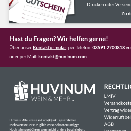
Drucken oder Versend
Zu d
Hast du Fragen? Wir helfen gerne!
Über unser
Kontakformular
, per Telefon:
03591 2700818
vo
oder per Mail:
kontakt@huvinum.com
RECHTLI
LMIV
Versandkost
Vertrag wide
Widerrufsbe
Hinweis: Alle Preise in Euro (€) inkl. gesetzlicher
AGB
Mehrwertsteuer zuzüglich Versandkosten und ggf.
Nachnahmegebühren, wenn nicht anders beschrieben.
Impressum