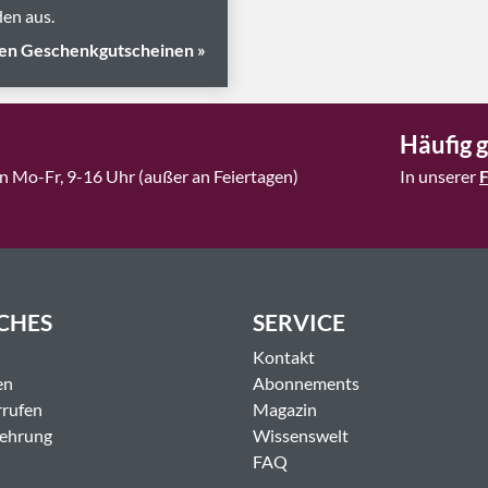
en aus.
en Geschenkgutscheinen »
Häufig g
n Mo-Fr, 9-16 Uhr (außer an Feiertagen)
In unserer
CHES
SERVICE
Kontakt
en
Abonnements
rrufen
Magazin
lehrung
Wissenswelt
FAQ