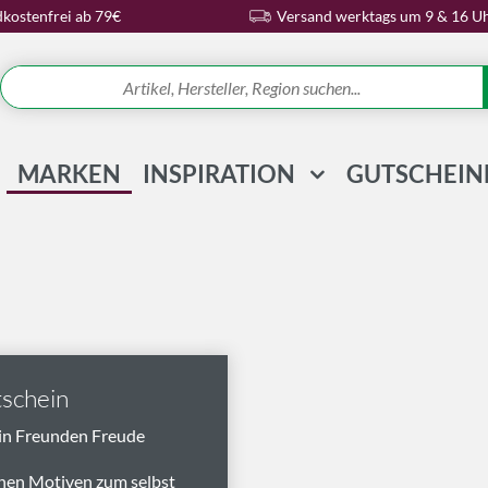
kostenfrei ab 79€
Versand werktags um 9 & 16 U
MARKEN
INSPIRATION
GUTSCHEIN
REZEPTE & IDEEN
WISSENSWELT
MAGAZIN
SCHLAGWORTE
schein
in Freunden Freude
nen Motiven zum selbst