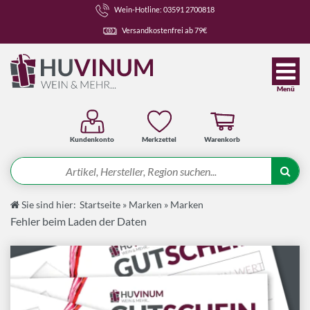
Wein-Hotline: 03591 2700818
Versandkostenfrei ab 79€
Menü
Kundenkonto
Merkzettel
Warenkorb
Suche
Sie sind hier:
Startseite
»
Marken
»
Marken
Angebote
Fehler beim Laden der Daten
Wein-Pakete
Weine
Spirituosen-Pakete
Spirituosen