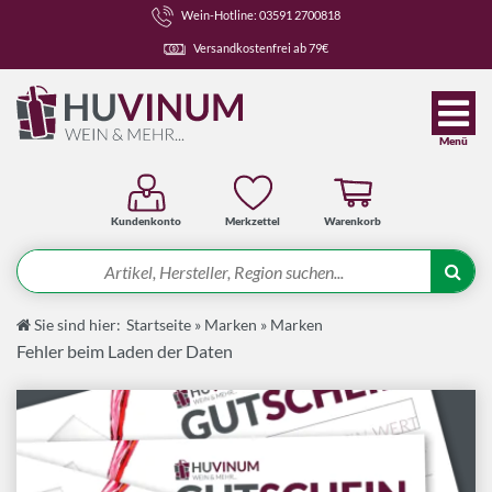
Wein-Hotline: 03591 2700818
Versandkostenfrei ab 79€
Menü
Kundenkonto
Merkzettel
Warenkorb
Suche
Sie sind hier:
Startseite
»
Marken
»
Marken
Angebote
Fehler beim Laden der Daten
Wein-Pakete
Weine
Spirituosen-Pakete
Spirituosen