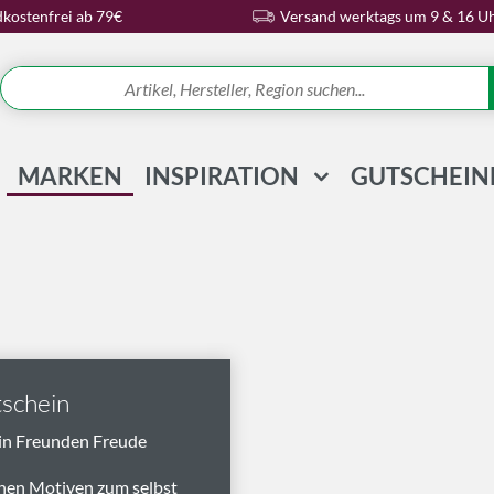
kostenfrei ab 79€
Versand werktags um 9 & 16 U
MARKEN
INSPIRATION
GUTSCHEIN
REZEPTE & IDEEN
WISSENSWELT
MAGAZIN
SCHLAGWORTE
schein
in Freunden Freude
nen Motiven zum selbst