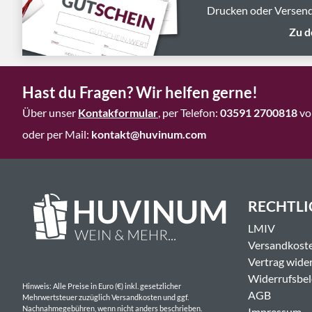
Drucken oder Versend
Zu d
Hast du Fragen? Wir helfen gerne!
Über unser
Kontakformular
, per Telefon:
03591 2700818
vo
oder per Mail:
kontakt@huvinum.com
RECHTLI
LMIV
Versandkost
Vertrag wide
Widerrufsbe
Hinweis: Alle Preise in Euro (€) inkl. gesetzlicher
AGB
Mehrwertsteuer zuzüglich Versandkosten und ggf.
Nachnahmegebühren, wenn nicht anders beschrieben.
Impressum