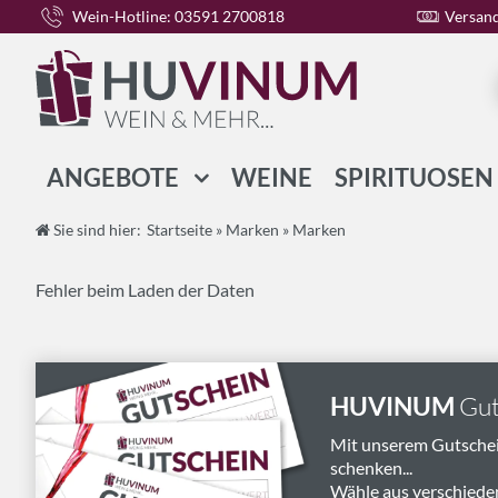
Wein-Hotline: 03591 2700818
Versand
ANGEBOTE
WEINE
SPIRITUOSEN
WEIN-PAKETE
Sie sind hier:
Startseite
»
Marken
»
Marken
SPIRITUOSEN-PAKETE
Fehler beim Laden der Daten
GESCHENK-PAKETE
HUVINUM
Gut
Mit unserem Gutsche
schenken...
Wähle aus verschiede