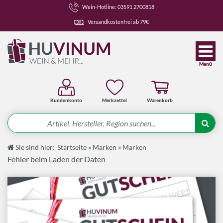
Wein-Hotline: 03591 2700818
Versandkostenfrei ab 79€
Menü
Kundenkonto
Merkzettel
Warenkorb
Suche
Sie sind hier:
Startseite
»
Marken
»
Marken
Angebote
Fehler beim Laden der Daten
Wein-Pakete
Weine
Spirituosen-Pakete
Spirituosen