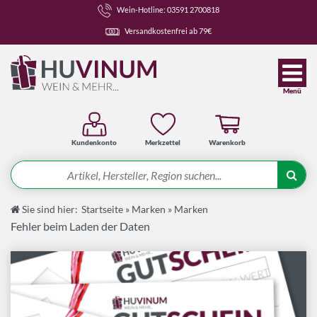
Wein-Hotline: 03591 2700818
Versandkostenfrei ab 79€
Menü
Kundenkonto
Merkzettel
Warenkorb
Suche
Sie sind hier:
Startseite
»
Marken
»
Marken
Angebote
Fehler beim Laden der Daten
Wein-Pakete
Weine
Spirituosen-Pakete
Spirituosen