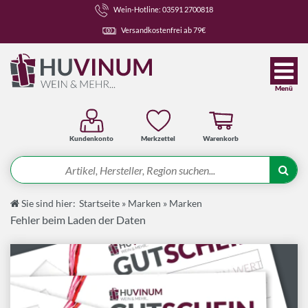
Wein-Hotline: 03591 2700818
Versandkostenfrei ab 79€
Menü
Kundenkonto
Merkzettel
Warenkorb
Suche
Sie sind hier:
Startseite
»
Marken
»
Marken
Angebote
Fehler beim Laden der Daten
Wein-Pakete
Weine
Spirituosen-Pakete
Spirituosen