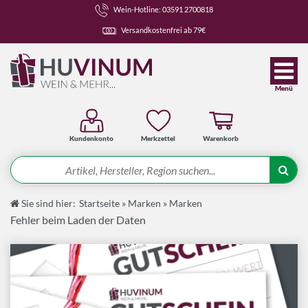
Wein-Hotline: 03591 2700818
Versandkostenfrei ab 79€
Menü
Kundenkonto
Merkzettel
Warenkorb
Suche
Sie sind hier:
Startseite
»
Marken
»
Marken
Angebote
Fehler beim Laden der Daten
Wein-Pakete
Weine
Spirituosen-Pakete
Spirituosen