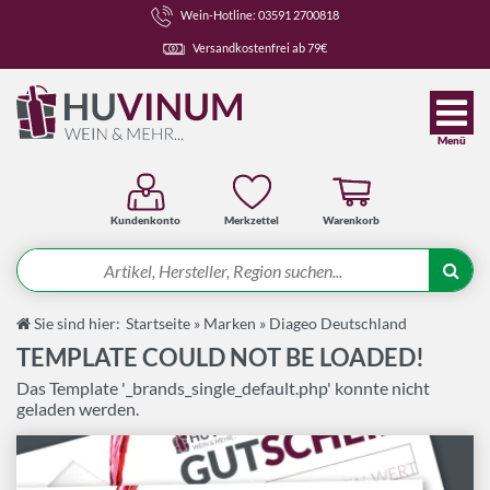
Wein-Hotline: 03591 2700818
Versandkostenfrei ab 79€
Menü
Kundenkonto
Merkzettel
Warenkorb
Suche
Sie sind hier:
Startseite
»
Marken
»
Diageo Deutschland
Angebote
TEMPLATE COULD NOT BE LOADED!
Das Template '_brands_single_default.php' konnte nicht
Wein-Pakete
Weine
geladen werden.
Spirituosen-Pakete
Spirituosen