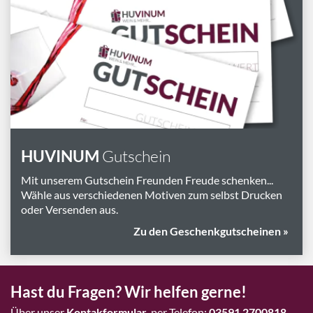
Marken
Geschenk-Pakete
Inspiration
Rezepte & Ideen
Gutscheine
Wissenswelt
HUVINUM
Gutschein
Mit unserem Gutschein Freunden Freude schenken...
Magazin
Wähle aus verschiedenen Motiven zum selbst Drucken
oder Versenden aus.
Schlagworte
Zu den Geschenkgutscheinen »
Hast du Fragen? Wir helfen gerne!
Über unser
Kontakformular
, per Telefon:
03591 2700818