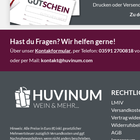
Drucken oder Versend
Zu d
Hast du Fragen? Wir helfen gerne!
Über unser
Kontakformular
, per Telefon:
03591 2700818
vo
oder per Mail:
kontakt@huvinum.com
RECHTLI
LMIV
Versandkost
Vertrag wide
Widerrufsbe
Hinweis: Alle Preise in Euro (€) inkl. gesetzlicher
AGB
Mehrwertsteuer zuzüglich Versandkosten und ggf.
Nachnahmegebühren, wenn nicht anders beschrieben.
Impressum