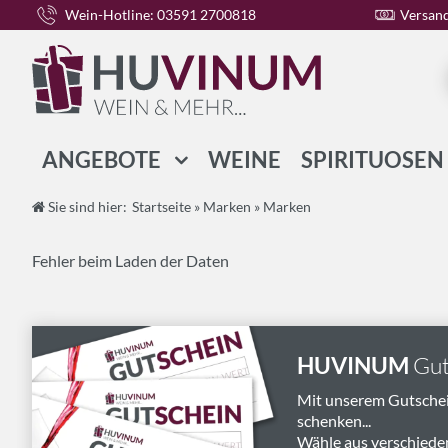
Wein-Hotline: 03591 2700818
Versand
ANGEBOTE
WEINE
SPIRITUOSEN
WEIN-PAKETE
Sie sind hier:
Startseite
»
Marken
»
Marken
SPIRITUOSEN-PAKETE
Fehler beim Laden der Daten
GESCHENK-PAKETE
HUVINUM
Gut
Mit unserem Gutsche
schenken...
Wähle aus verschiede