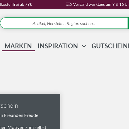
kostenfrei ab 79€
Versand werktags um 9 & 16 U
MARKEN
INSPIRATION
GUTSCHEIN
REZEPTE & IDEEN
WISSENSWELT
MAGAZIN
SCHLAGWORTE
schein
in Freunden Freude
nen Motiven zum selbst