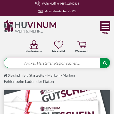
Wein-Hotline: 03591 2700818
Versandkostenfrei ab 79€
Menü
Kundenkonto
Merkzettel
Warenkorb
Suche
Sie sind hier:
Startseite
»
Marken
»
Marken
Angebote
Fehler beim Laden der Daten
Wein-Pakete
Weine
Spirituosen-Pakete
Spirituosen