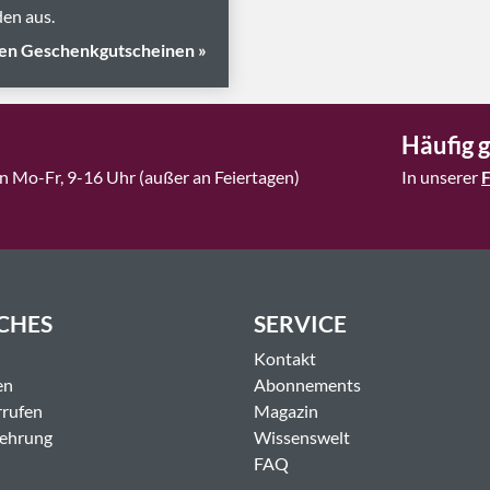
en aus.
en Geschenkgutscheinen »
Häufig g
n Mo-Fr, 9-16 Uhr (außer an Feiertagen)
In unserer
CHES
SERVICE
Kontakt
en
Abonnements
rrufen
Magazin
lehrung
Wissenswelt
FAQ