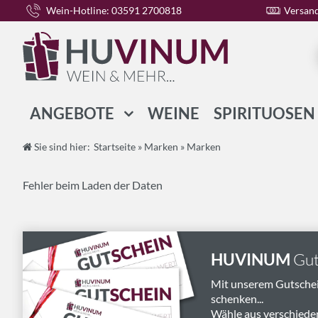
Wein-Hotline: 03591 2700818
Versand
ANGEBOTE
WEINE
SPIRITUOSEN
WEIN-PAKETE
Sie sind hier:
Startseite
»
Marken
»
Marken
SPIRITUOSEN-PAKETE
Fehler beim Laden der Daten
GESCHENK-PAKETE
HUVINUM
Gut
Mit unserem Gutsche
schenken...
Wähle aus verschiede