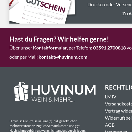
Drucken oder Versend
Zu d
Hast du Fragen? Wir helfen gerne!
Über unser
Kontakformular
, per Telefon:
03591 2700818
vo
oder per Mail:
kontakt@huvinum.com
RECHTLI
LMIV
Versandkost
Vertrag wide
Widerrufsbe
Hinweis: Alle Preise in Euro (€) inkl. gesetzlicher
AGB
Mehrwertsteuer zuzüglich Versandkosten und ggf.
Nachnahmegebühren, wenn nicht anders beschrieben.
Impressum