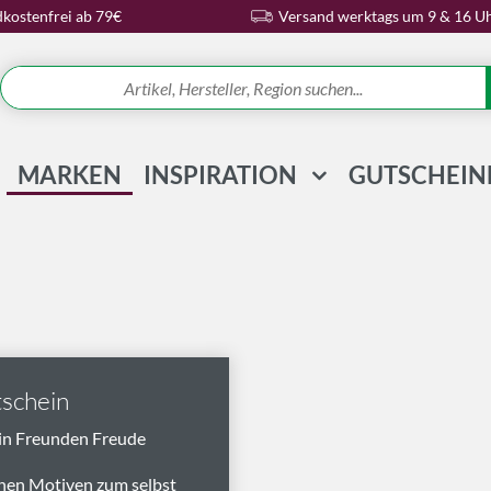
kostenfrei ab 79€
Versand werktags um 9 & 16 U
MARKEN
INSPIRATION
GUTSCHEIN
REZEPTE & IDEEN
WISSENSWELT
MAGAZIN
SCHLAGWORTE
schein
in Freunden Freude
nen Motiven zum selbst