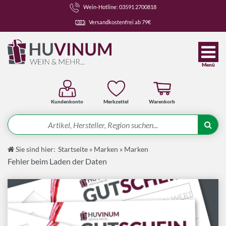
Wein-Hotline: 03591 2700818
Versandkostenfrei ab 79€
Menü
Kundenkonto
Merkzettel
Warenkorb
Suche
Sie sind hier:
Startseite
»
Marken
»
Marken
Angebote
Fehler beim Laden der Daten
Wein-Pakete
Weine
Spirituosen-Pakete
Spirituosen