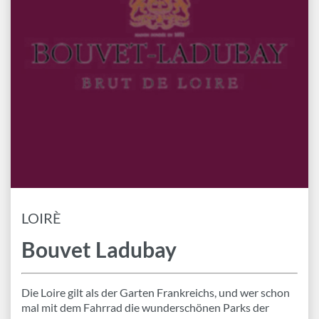
Marken
Geschenk-Pakete
Inspiration
Rezepte & Ideen
Gutscheine
Wissenswelt
Magazin
LOIRÈ
Schlagworte
Bouvet Ladubay
Die Loire gilt als der Garten Frankreichs, und wer schon
mal mit dem Fahrrad die wunderschönen Parks der