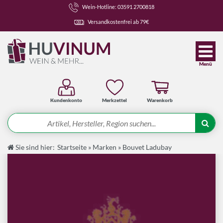
Wein-Hotline: 03591 2700818
Versandkostenfrei ab 79€
Menü
Kundenkonto
Merkzettel
Warenkorb
Suche
Sie sind hier:
Startseite
»
Marken
»
Bouvet Ladubay
Angebote
Wein-Pakete
Weine
Spirituosen-Pakete
Spirituosen