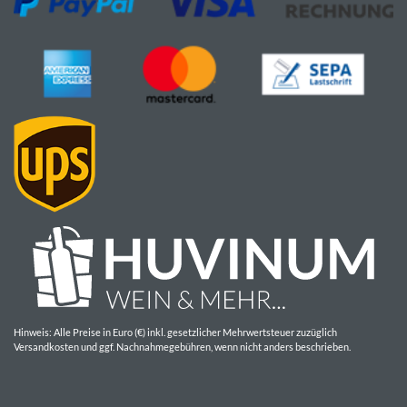
Hinweis: Alle Preise in Euro (€) inkl. gesetzlicher Mehrwertsteuer zuzüglich
Versandkosten und ggf. Nachnahmegebühren, wenn nicht anders beschrieben.