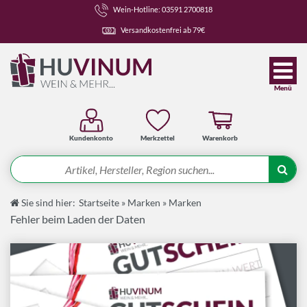
Wein-Hotline: 03591 2700818
Versandkostenfrei ab 79€
Menü
Kundenkonto
Merkzettel
Warenkorb
Suche
Sie sind hier:
Startseite
»
Marken
»
Marken
Angebote
Fehler beim Laden der Daten
Wein-Pakete
Weine
Spirituosen-Pakete
Spirituosen