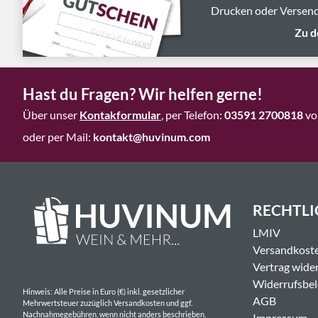
Drucken oder Versend
Zu d
Hast du Fragen? Wir helfen gerne!
Über unser
Kontakformular
, per Telefon:
03591 2700818
vo
oder per Mail:
kontakt@huvinum.com
RECHTLI
LMIV
Versandkost
Vertrag wide
Widerrufsbe
Hinweis: Alle Preise in Euro (€) inkl. gesetzlicher
AGB
Mehrwertsteuer zuzüglich Versandkosten und ggf.
Nachnahmegebühren, wenn nicht anders beschrieben.
Impressum