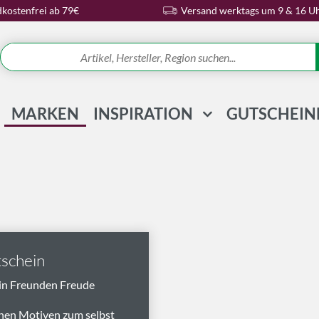
kostenfrei ab 79€
Versand werktags um 9 & 16 U
MARKEN
INSPIRATION
GUTSCHEIN
REZEPTE & IDEEN
WISSENSWELT
MAGAZIN
SCHLAGWORTE
schein
in Freunden Freude
nen Motiven zum selbst