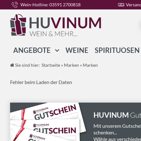
Wein-Hotline: 03591 2700818
Versand
ANGEBOTE
WEINE
SPIRITUOSEN
WEIN-PAKETE
Sie sind hier:
Startseite
»
Marken
»
Marken
SPIRITUOSEN-PAKETE
Fehler beim Laden der Daten
GESCHENK-PAKETE
HUVINUM
Gut
Mit unserem Gutsche
schenken...
Wähle aus verschiede