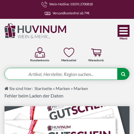
Wein-Hotline: 03591 2700818
Versandkostenfrei ab 79€
Menü
Kundenkonto
Merkzettel
Warenkorb
Suche
Sie sind hier:
Startseite
»
Marken
»
Marken
Angebote
Fehler beim Laden der Daten
Wein-Pakete
Weine
Spirituosen-Pakete
Spirituosen