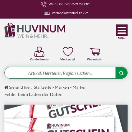
Wein-Hotline: 03591 2700818
Versandkostenfrei ab 79€
Menü
Kundenkonto
Merkzettel
Warenkorb
Suche
Sie sind hier:
Startseite
»
Marken
»
Marken
Angebote
Fehler beim Laden der Daten
Wein-Pakete
Weine
Spirituosen-Pakete
Spirituosen