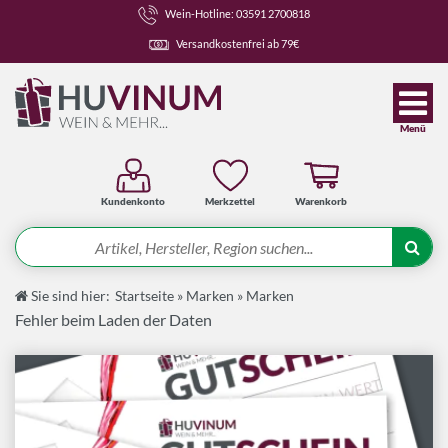
Wein-Hotline: 03591 2700818
Versandkostenfrei ab 79€
Menü
Kundenkonto
Merkzettel
Warenkorb
Suche
Sie sind hier:
Startseite
»
Marken
»
Marken
Angebote
Fehler beim Laden der Daten
Wein-Pakete
Weine
Spirituosen-Pakete
Spirituosen