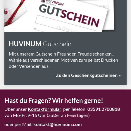
Marken
Geschenk-Pakete
Inspiration
HUVINUM
Gutschein
Rezepte & Ideen
Gutscheine
Mit unserem Gutschein Freunden Freude schenken...
Wähle aus verschiedenen Motiven zum selbst Drucken
Wissenswelt
oder Versenden aus.
Zu den Geschenkgutscheinen »
Magazin
Schlagworte
Hast du Fragen? Wir helfen gerne!
Über unser
Kontakformular
, per Telefon:
03591 2700818
von Mo-Fr, 9-16 Uhr (außer an Feiertagen)
oder per Mail:
kontakt@huvinum.com