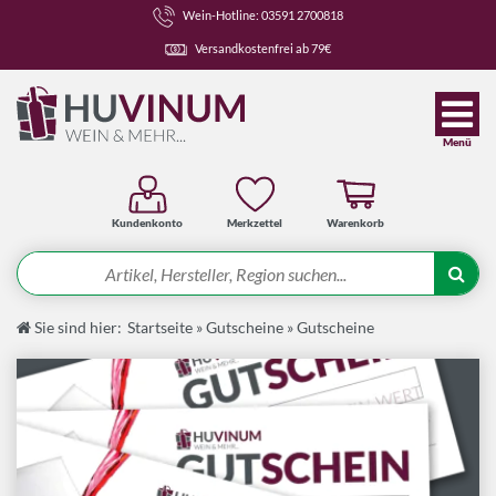
Wein-Hotline: 03591 2700818
Versandkostenfrei ab 79€
Menü
Kundenkonto
Merkzettel
Warenkorb
Suche
Sie sind hier:
Startseite
»
Gutscheine
»
Gutscheine
Angebote
Wein-Pakete
Weine
Spirituosen-Pakete
Spirituosen