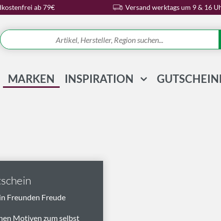
kostenfrei ab 79€
Versand werktags um 9 & 16 U
MARKEN
INSPIRATION
GUTSCHEIN
REZEPTE & IDEEN
WISSENSWELT
MAGAZIN
SCHLAGWORTE
schein
in Freunden Freude
nen Motiven zum selbst