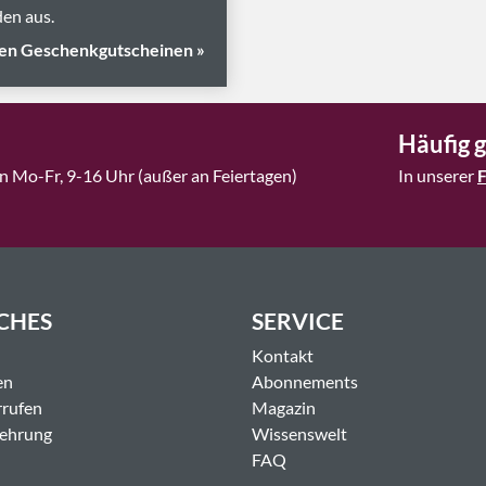
en aus.
en Geschenkgutscheinen »
Häufig g
n Mo-Fr, 9-16 Uhr (außer an Feiertagen)
In unserer
CHES
SERVICE
Kontakt
en
Abonnements
rrufen
Magazin
lehrung
Wissenswelt
FAQ