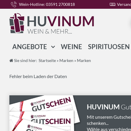
Wein-Hotline: 03591 2700818
Versand
ANGEBOTE
WEINE
SPIRITUOSEN
WEIN-PAKETE
Sie sind hier:
Startseite
»
Marken
»
Marken
SPIRITUOSEN-PAKETE
Fehler beim Laden der Daten
GESCHENK-PAKETE
HUVINUM
Gut
Mit unserem Gutsche
schenken...
Wähle aus verschiede