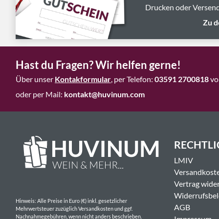
Drucken oder Versend
Zu d
Hast du Fragen? Wir helfen gerne!
Über unser
Kontakformular
, per Telefon:
03591 2700818
vo
oder per Mail:
kontakt@huvinum.com
RECHTLI
LMIV
Versandkost
Vertrag wide
Widerrufsbe
Hinweis: Alle Preise in Euro (€) inkl. gesetzlicher
AGB
Mehrwertsteuer zuzüglich Versandkosten und ggf.
Nachnahmegebühren, wenn nicht anders beschrieben.
Impressum